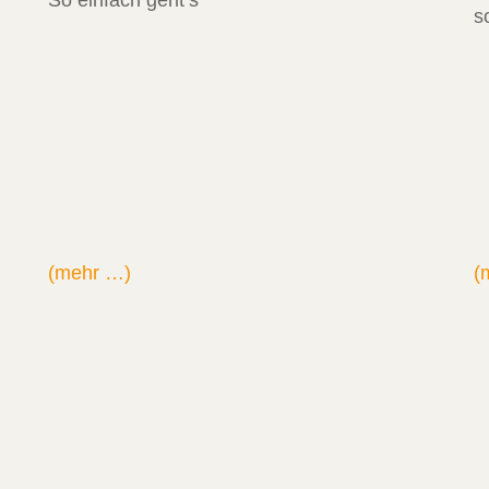
So einfach geht’s
s
(mehr …)
(