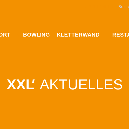
XXL
'
DRESDEN
Breits
ORT
BOWLING
KLETTERWAND
REST
XXL
'
AKTUELLES