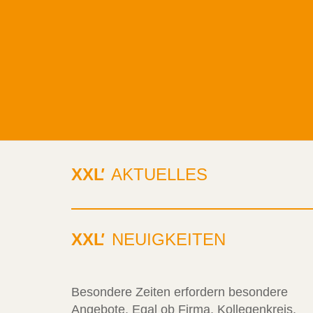
XXL
'
AKTUELLES
XXL
'
NEUIGKEITEN
Besondere Zeiten erfordern besondere
Angebote. Egal ob Firma, Kollegenkreis,