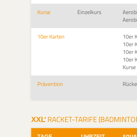
Kurse
Einzelkurs
Aerob
Aerob
10er Karten
10er K
10er 
10er 
10er 
Kurse
Prävention
Rück
'
RACKET-TARIFE (BADMINTON
XXL
SQUAS
TAGE
UHRZEIT