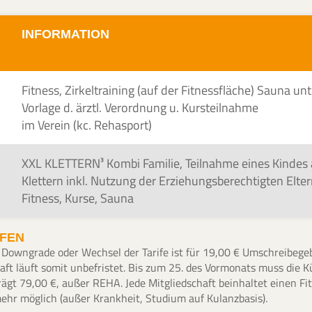
INFORMATION
Fitness, Zirkeltraining (auf der Fitnessfläche) Sauna unt
Vorlage d. ärztl. Verordnung u. Kursteilnahme
im Verein (kc. Rehasport)
XXL KLETTERN³ Kombi Familie, Teilnahme eines Kindes
Klettern inkl. Nutzung der Erziehungsberechtigten Elte
Fitness, Kurse, Sauna
IFEN
er Downgrade oder Wechsel der Tarife ist für 19,00 € Umschreibegeb
aft läuft somit unbefristet. Bis zum 25. des Vormonats muss die K
ägt 79,00 €, außer REHA. Jede Mitgliedschaft beinhaltet einen Fitn
 mehr möglich (außer Krankheit, Studium auf Kulanzbasis).