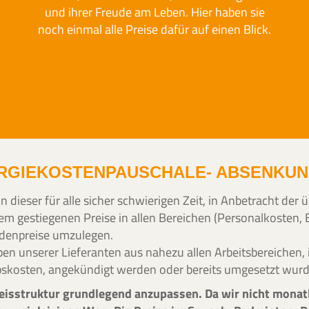
und ihrer Freude am Leben. Hier haben sie
noch einmal alle Preise dafür auf einen Blick.
RGIEKOSTENPAUSCHALE- ABSENKUNG 
dieser für alle sicher schwierigen Zeit, in Anbetracht der
em gestiegenen Preise in allen Bereichen (Personalkosten, 
ndenpreise umzulegen.
n unserer Lieferanten aus nahezu allen Arbeitsbereichen,
iebskosten, angekündigt werden oder bereits umgesetzt wur
isstruktur grundlegend anzupassen. Da wir nicht monatl