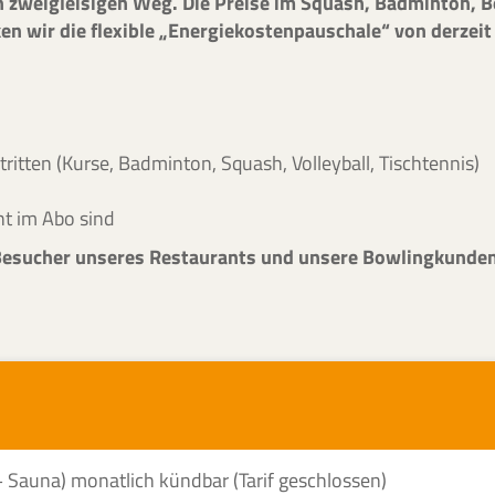
n zweigleisigen Weg. Die Preise im Squash, Badminton, 
 wir die flexible „Energiekostenpauschale“ von derzeit 0
itten (Kurse, Badminton, Squash, Volleyball, Tischtennis)
ht im Abo sind
 Besucher unseres Restaurants und unsere Bowlingkunde
+ Sauna) monatlich kündbar (Tarif geschlossen)