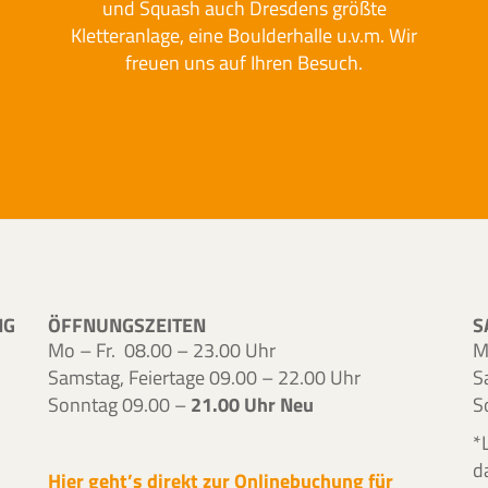
und Squash auch Dresdens größte
Kletteranlage, eine Boulderhalle u.v.m. Wir
freuen uns auf Ihren Besuch.
NG
ÖFFNUNGSZEITEN
S
Mo – Fr. 08.00 – 23.00 Uhr
M
Samstag, Feiertage 09.00 – 22.00 Uhr
S
Sonntag 09.00 –
21.00 Uhr
Neu
S
*
d
Hier geht’s direkt zur Onlinebuchung für