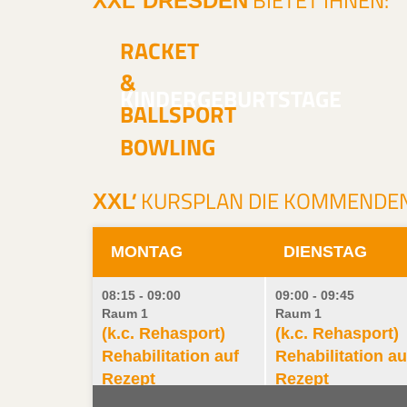
'
BIETET IHNEN:
XXL
DRESDEN
RACKET
&
KINDERGEBURTSTAGE
BALLSPORT
BOWLING
'
KURSPLAN DIE KOMMENDEN
XXL
MONTAG
DIENSTAG
08:15 - 09:00
09:00 - 09:45
Raum 1
Raum 1
(k.c. Rehasport)
(k.c. Rehasport)
Rehabilitation auf
Rehabilitation au
Rezept
Rezept
HWS / LWS
Krebsnachsorge