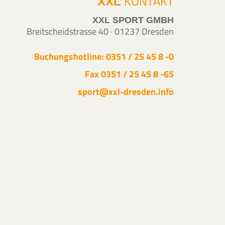
'
KONTAKT
XXL
 Multifeld
XXL SPORT GMBH
L Bauch / Beine /
Breitscheidstrasse 40 · 01237 Dresden
unkt/Abo)
Buchungshotline: 0351 / 25 45 8 -0
Fax 0351 / 25 45 8 -65
sport@xxl-dresden.info
00 - 11:00
. Reha Büro
rechstunde für
habilitation
meldung bei k.c.
hasport
ösung Ihrer Rezepte,
00-11:45
um 1
.c. Rehasport)
ha Arthrose &