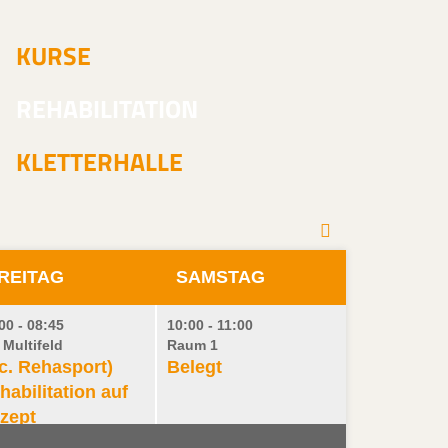
KURSE
REHABILITATION
KLETTERHALLE
REITAG
SAMSTAG
00 - 08:45
10:00 - 11:00
 Multifeld
Raum 1
.c. Rehasport)
Belegt
habilitation auf
zept
a HWS/LWS