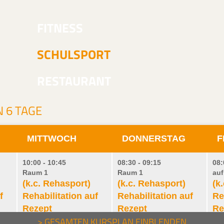
FITNESS
SCHULSPORT
RESTAURANT
 6 TAGE
MITTWOCH
DONNERSTAG
F
10:00 - 10:45
08:30 - 09:15
08:
Raum 1
Raum 1
auf
(k.c. Rehasport)
(k.c. Rehasport)
(k
f
Rehabilitation auf
Rehabilitation auf
Re
Rezept
Rezept
Re
Herz/Kreislauf /Krakenkasse
Stütz- & Bewegungsapparat
Reh
> GESAMTEN KURSPLAN EINBLENDEN