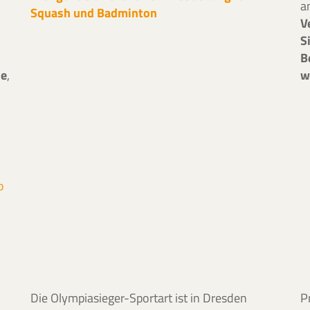
a
Squash und Badminton
V
S
B
le
,
w
o
Die Olympiasieger-Sportart ist in Dresden
P