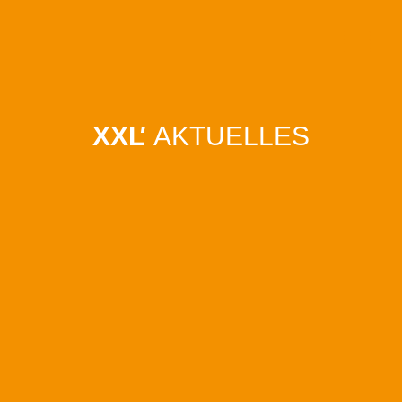
Toggl
naviga
XXL
'
AKTUELLES