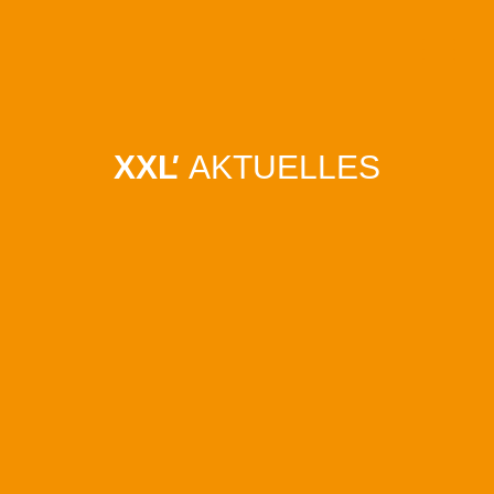
Toggl
naviga
XXL
'
AKTUELLES