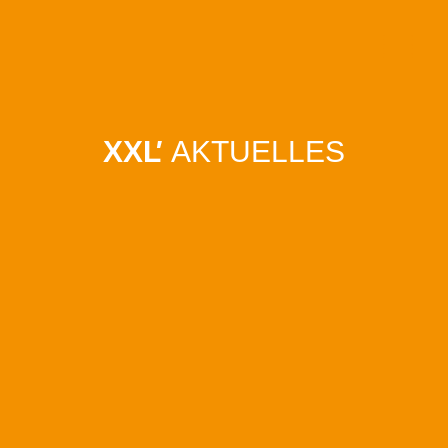
Toggl
naviga
XXL
'
AKTUELLES