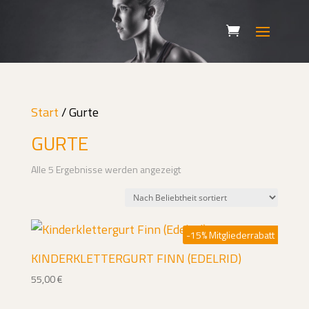
Start
/ Gurte
GURTE
Nach
Alle 5 Ergebnisse werden angezeigt
Beliebtheit
sortiert
-15% Mitgliederrabatt
KINDERKLETTERGURT FINN (EDELRID)
55,00
€